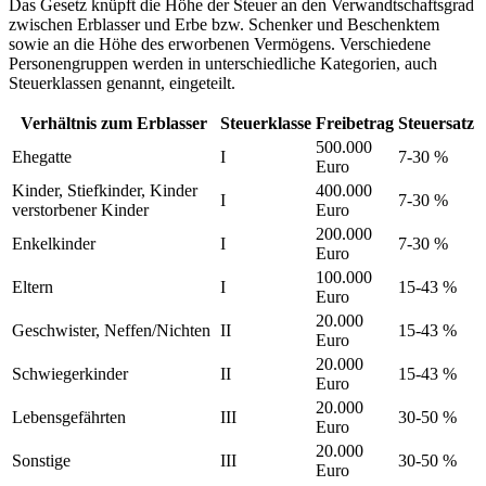
Das Gesetz knüpft die Höhe der Steuer an den Verwandtschaftsgrad
zwischen Erblasser und Erbe bzw. Schenker und Beschenktem
sowie an die Höhe des erworbenen Vermögens. Verschiedene
Personengruppen werden in unterschiedliche Kategorien, auch
Steuerklassen genannt, eingeteilt.
Verhältnis zum Erblasser
Steuerklasse
Freibetrag
Steuersatz
500.000
Ehegatte
I
7-30 %
Euro
Kinder, Stiefkinder, Kinder
400.000
I
7-30 %
verstorbener Kinder
Euro
200.000
Enkelkinder
I
7-30 %
Euro
100.000
Eltern
I
15-43 %
Euro
20.000
Geschwister, Neffen/Nichten
II
15-43 %
Euro
20.000
Schwiegerkinder
II
15-43 %
Euro
20.000
Lebensgefährten
III
30-50 %
Euro
20.000
Sonstige
III
30-50 %
Euro